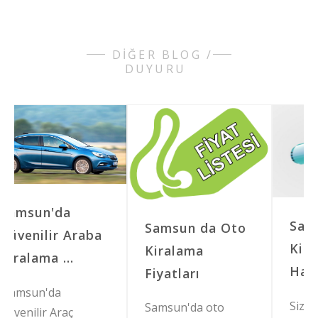
DİĞER BLOG /
DUYURU
da
Samsun Araç
Samsun da Oto
r Araba
Kiralama
Kiralama
...
Hakkında
Fiyatları
a
Sizlere, Samsun 
Samsun'da oto
raç