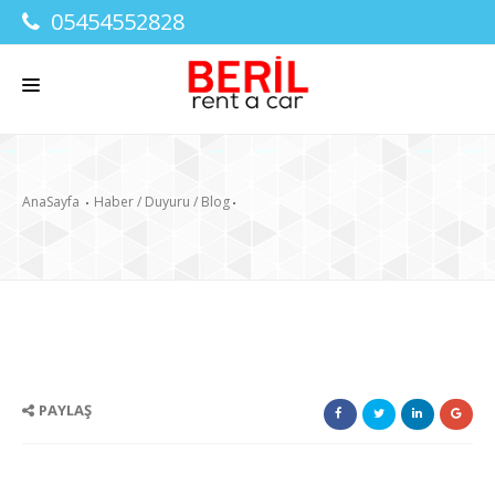
05454552828
HAKKIMIZDA
AnaSayfa
Haber / Duyuru / Blog
FIYATLAR
KOŞULLAR
BLOG
SSS
PAYLAŞ
İLETİŞİM