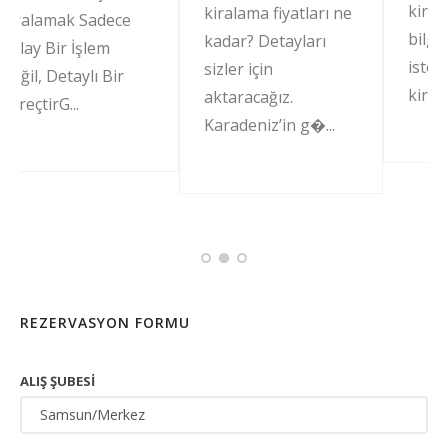
kiralama hakkın
kiralama fiyatları ne
Sadece
bilgiler vermek
kadar? Detayları
şlem
isteriz. Samsun 
sizler için
lı Bir
kiralama şirketleri
aktaracağız.
Karadeniz’in g�...
REZERVASYON FORMU
ALIŞ ŞUBESI