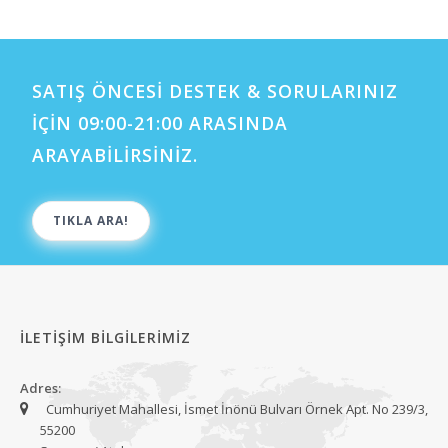
SATIŞ ÖNCESİ DESTEK & SORULARINIZ
İÇİN 09:00-21:00 ARASINDA
ARAYABİLİRSİNİZ.
TIKLA ARA!
İLETİŞİM BİLGİLERİMİZ
Adres:
Cumhuriyet Mahallesi, İsmet İnönü Bulvarı Örnek Apt. No 239/3,
55200